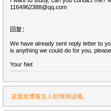
I want to study, can you contact me? M
1164962388@qq.com
回复：
We have already sent reply letter to yo
is anything we could do for you, please
Your Net
这是给博客主人的悄悄话哦。