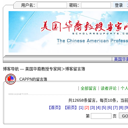
用户名：
密码：
｜
美国华
博客导航 —
美国华裔教授专家网
＞博客留言簿
CAPPN的留言簿
｜
全部留言
｜
读者评论
｜
个
共12658条留言，每页10条，当前第
【首页】
【前页】
[1]
[2]
[3]
[4]
[5]
[6]
[7]
[8]
[9
第
页