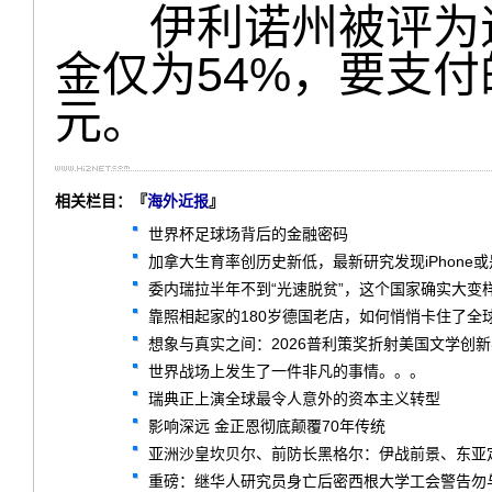
伊利诺州被评为退
金仅为54%，要支付
元。
相关栏目：『
海外近报
』
世界杯足球场背后的金融密码
加拿大生育率创历史新低，最新研究发现iPhone
委内瑞拉半年不到“光速脱贫”，这个国家确实大变
靠照相起家的180岁德国老店，如何悄悄卡住了全球
想象与真实之间：2026普利策奖折射美国文学创
世界战场上发生了一件非凡的事情。。。
瑞典正上演全球最令人意外的资本主义转型
影响深远 金正恩彻底颠覆70年传统
亚洲沙皇坎贝尔、前防长黑格尔：伊战前景、东亚
重磅：继华人研究员身亡后密西根大学工会警告勿