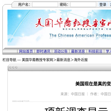
用户名：
密码：
｜
网站首页
｜
即时通讯
｜
活动公告
｜
最新消息
｜
科技前沿
｜
学
栏目导航 —
美国华裔教授专家网
＞
最新消息
＞
海外近报
美国现在是真的变
来源：中国日报 ｜ 作者：中国日报 ｜ 2