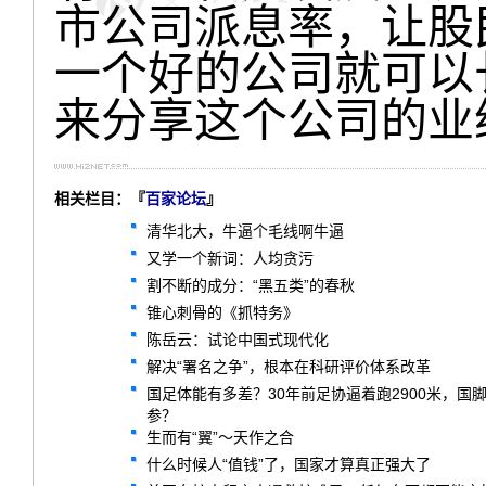
市公司派息率，让股
一个好的公司就可以
来分享这个公司的业
相关栏目：『
百家论坛
』
清华北大，牛逼个毛线啊牛逼
又学一个新词：人均贪污
割不断的成分：“黑五类”的春秋
锥心刺骨的《抓特务》
陈岳云：试论中国式现代化
解决“署名之争”，根本在科研评价体系改革
国足体能有多差？30年前足协逼着跑2900米，
参？
生而有“翼”～天作之合
什么时候人“值钱”了，国家才算真正强大了