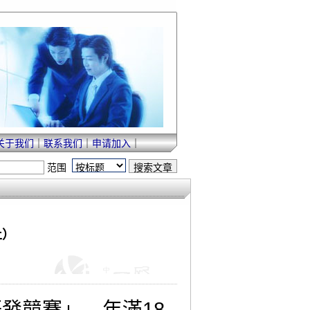
关于我们
｜
联系我们
｜
申请加入
｜
范围
止）
競賽」，年滿18