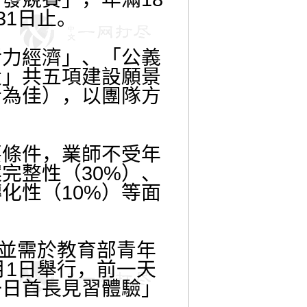
31日止。
力經濟」、「公義
設」共五項建設願景
者為佳），以團隊方
條件，業師不受年
完整性（30%）、
化性（10%）等面
並需於教育部青年
月1日舉行，前一天
一日首長見習體驗」