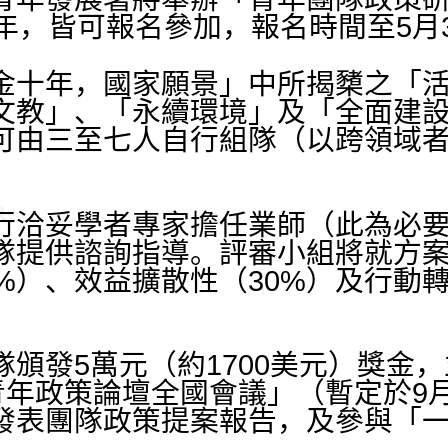
年，皆可報名參加，報名時間至5月
十年，國家願景」中所揭櫫之「活
文教」、「永續環境」及「全面建
可由三至七人自行組隊（以跨領域
洽妥學者專家擔任業師（此為必要
隊提供諮詢指導。評審小組將就方案
%）、效益擴散性（30%）及行動轉
發5萬元（約1700美元）獎金，
年青年政策論壇全國會議」（暫定於9
發表團隊政策提案報告，及參與「