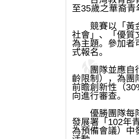
至35歲之華裔青
競賽以「黃金
社會」、「優質
為主題。參加者
式報名。
團隊並應自行
齡限制），為團
前瞻創新性（30
向進行審查。
優勝團隊每隊頒
發展署「102
為預備會議）中