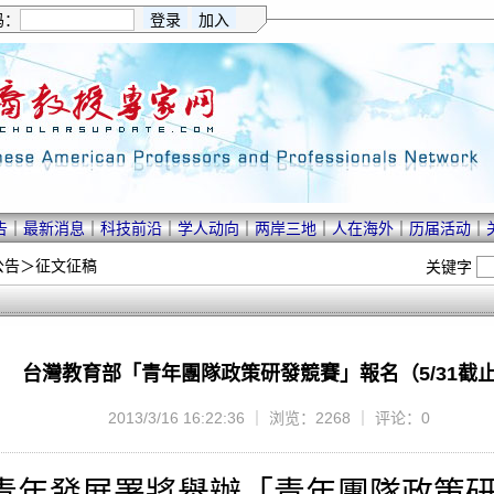
码：
告
｜
最新消息
｜
科技前沿
｜
学人动向
｜
两岸三地
｜
人在海外
｜
历届活动
｜
公告
＞
征文征稿
关键字
台灣教育部「青年團隊政策研發競賽」報名（5/31截
2013/3/16 16:22:36 ｜ 浏览：2268 ｜ 评论：0
發展署將舉辦「青年團隊政策研發