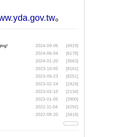
ww.yda.gov.tw
。
ing!
2024-09-06
[4919]
2024-06-04
[6178]
2024-01-20
[3663]
2023-10-05
[8161]
2023-09-23
[8251]
2023-02-24
[2424]
2023-02-10
[2134]
2023-01-05
[3900]
2022-11-04
[4292]
2022-08-20
[3416]