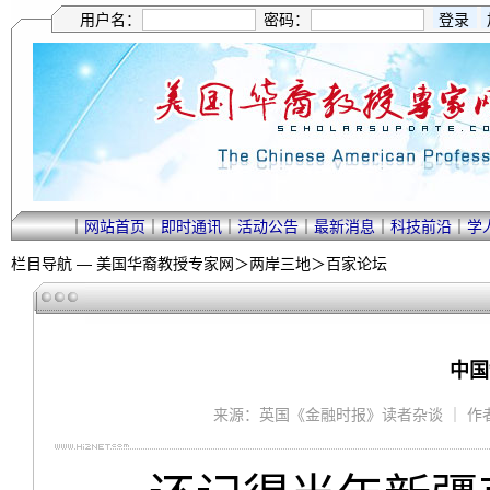
用户名：
密码：
｜
网站首页
｜
即时通讯
｜
活动公告
｜
最新消息
｜
科技前沿
｜
学
栏目导航 —
美国华裔教授专家网
＞
两岸三地
＞
百家论坛
中国
来源：英国《金融时报》读者杂谈 ｜ 作者：侯健羽