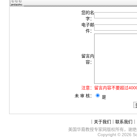
您的名
字：
电子邮
件：
留言内
容：
注意：
留言内容不要超过40
未 审 核：
是
｜
关于我们
｜
联系我们
｜
美国华裔教授专家网
版权所有，谢绝
Copyright © 2026
S