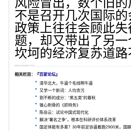
风险冒出，数个旧的
不是召开几次国际的
政策上往往会顾此失
题，却又带出了另一
坎坷的经济复苏道路
相关栏目：『
百家论坛
』
清华北大，牛逼个毛线啊牛逼
又学一个新词：人均贪污
割不断的成分：“黑五类”的春秋
锥心刺骨的《抓特务》
陈岳云：试论中国式现代化
解决“署名之争”，根本在科研评价体系改革
国足体能有多差？30年前足协逼着跑2900米，