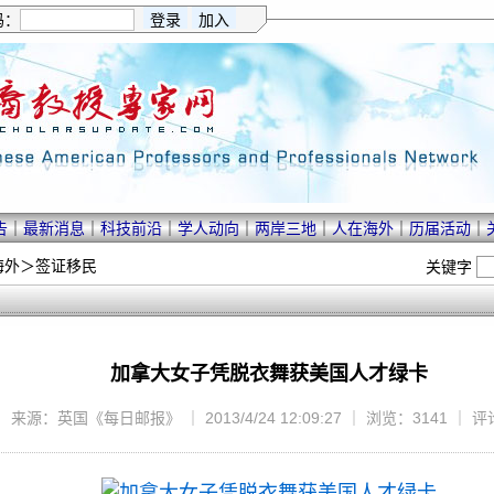
码：
告
｜
最新消息
｜
科技前沿
｜
学人动向
｜
两岸三地
｜
人在海外
｜
历届活动
｜
海外
＞
签证移民
关键字
加拿大女子凭脱衣舞获美国人才绿卡
来源：英国《每日邮报》 ｜ 2013/4/24 12:09:27 ｜ 浏览：3141 ｜ 