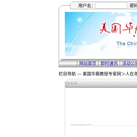
用户名：
密
｜
网站首页
｜
即时通讯
｜
活动公
栏目导航 —
美国华裔教授专家网
＞
人在