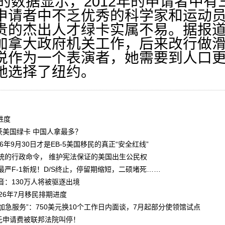
所提供的数据显示，2012年的申请者
申请者中不乏优秀的科学家和运动
贵的杰出人才绿卡实属不易。据报
加拿大政府机关工作，后来改行做
说作为一个表演者，她需要到人口
她选择了纽约。
进度
获美国绿卡 中国人拿最多？
026年9月30日才是EB-5美国移民的真正“安全红线”
统的行政命令， 维护宪法保证的美国出生公民权
严F-1新规！D/S终止，停留期缩短，二硕堵死……
音：130万人将被驱逐出境
26年7月移民排期进度
增“加急服务”：750美元换10个工作日内面谈，7月起部分使领馆试点
万美元申请费被联邦法院叫停！