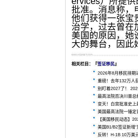
ervices）
批准。消息称，
他们获得一张宝
治学，过去曾在
美国的原因，她
大的舞台，因此
相关栏目：『
签证移民
』
2026年8月移民排期
重磅！去年132万人
别盯着2027了！ 2
最高法院否决川普总
变天！白宫批准史上最
美国最高法院一锤定
【美国移民动态】20
美国B1/B2签证新
反转！H-1B 10