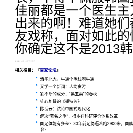
佳丽都是一个医生主
出来的啊！难道她们
友戏称，面对如此的
你确定这不是2013
相关栏目：『
百家论坛
』
清华北大，牛逼个毛线啊牛逼
又学一个新词：人均贪污
割不断的成分：“黑五类”的春秋
锥心刺骨的《抓特务》
陈岳云：试论中国式现代化
解决“署名之争”，根本在科研评价体系改革
国足体能有多差？30年前足协逼着跑2900米，
参？