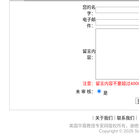
您的名
字：
电子邮
件：
留言内
容：
注意：
留言内容不要超过40
未 审 核：
是
｜
关于我们
｜
联系我们
｜
美国华裔教授专家网
版权所有，谢绝
Copyright © 2026
S