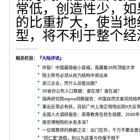
常低，创造性少，如
的比重扩大，使当地
型，将不利于整个经
相关栏目：『
大陆评述
』
炸裂！中国最隐秘小县城，竟藏着26所顶级大学
院士称号必须从权力结构中退出来
浙江企业，凭什么总能出圈？
30省份公布人口数据：谁在增？谁在减？
瑞再研究院sigma洞察报告：中国自然灾害风险结
事出反常必有妖，目前广州上海正悄悄出现9大反
全国人大调研报告：高等教育在校生规模，2040
南京博物院的水有多深？
一位殡葬师的肺腑之言：出门在外，千万不要去激
“同仁堂”造假，别以为这事与你毫不相干