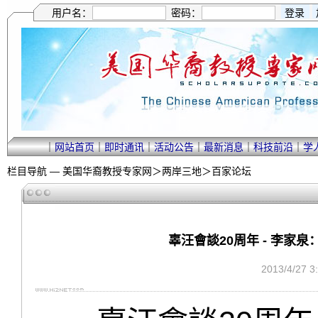
用户名：
密码：
｜
网站首页
｜
即时通讯
｜
活动公告
｜
最新消息
｜
科技前沿
｜
学
栏目导航 —
美国华裔教授专家网
＞
两岸三地
＞
百家论坛
辜汪會談20周年 - 李家
2013/4/27