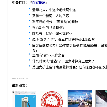
相关栏目：『
百家论坛
』
清华北大，牛逼个毛线啊牛逼
又学一个新词：人均贪污
割不断的成分：“黑五类”的春秋
锥心刺骨的《抓特务》
陈岳云：试论中国式现代化
解决“署名之争”，根本在科研评价体系改革
国足体能有多差？30年前足协逼着跑2900米，
参？
生而有“翼”～天作之合
什么时候人“值钱”了，国家才算真正强大了
美国女护士留守南通救护难民：任何东西都不能交
最新图文：