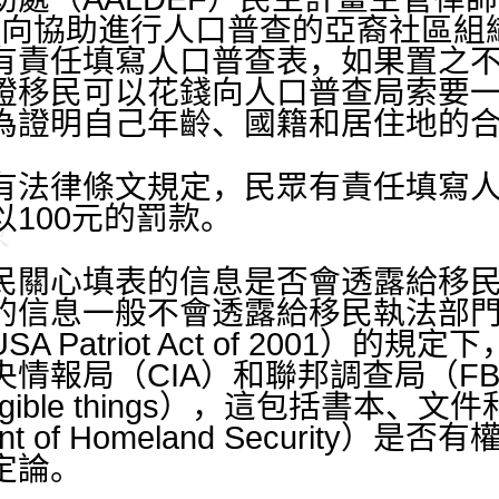
y）3日向協助進行人口普查的亞裔社區
有責任填寫人口普查表，如果置之不
證移民可以花錢向人口普查局索要
為證明自己年齡、國籍和居住地的
法律條文規定，民眾有責任填寫人
100元的罰款。
關心填表的信息是否會透露給移民
的信息一般不會透露給移民執法部門。
 Patriot Act of 2001）的
情報局（CIA）和聯邦調查局（F
gible things），這包括書本、
nt of Homeland Security
定論。