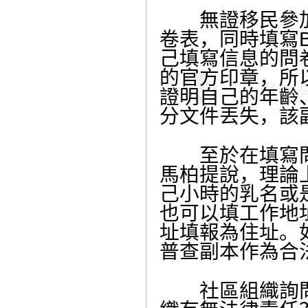
無證移民參加
卷表，同時填寫B
己填寫信息的問
的官方印章，所
證明自己的年齡
分文件丟失，該
至於在填寫問
馬柏提說，理論
己小時的乳名或
也可以填工作地
址填報為住址。
普查副本作為合
社區組織詢問