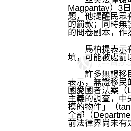
Magpanta
題，他提醒民眾
的罰款；同時無
的問卷副本，作
馬柏提表示有
填，可能被處罰以
許多無證移民
表示，無證移民
國愛國者法案（USA
主義的調查，中央
摸的物件」（tan
全部（Departme
前法律界尚未有