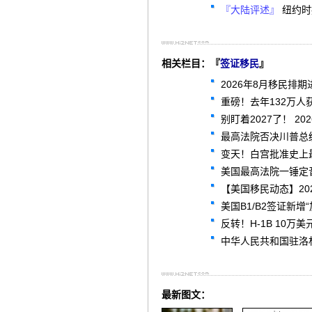
『大陆评述』
纽约时
相关栏目：『
签证移民
』
2026年8月移民排期
重磅！去年132万人
别盯着2027了！ 2
最高法院否决川普总
变天！白宫批准史上最
美国最高法院一锤定
【美国移民动态】20
美国B1/B2签证新
反转！H-1B 10
中华人民共和国驻洛杉矶总领
最新图文：