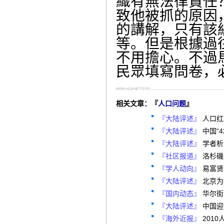
織有無法律責任
致他被抓的原因
的講解，只有該
等。但是根據過
不用擔心。不過
民眾填寫問卷，
相关文章：『
人口问题
』
『大陆评述』
人口红
『大陆评述』
中国“
『大陆评述』
学者析
『社区报道』
洛杉磯
『学人动向』
易富贤
『大陆评述』
北京为
『国内动态』
华尔街
『大陆评述』
中国迎
『海外近报』
201