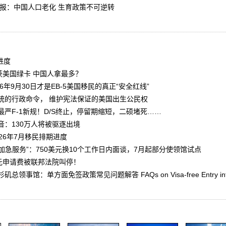
报：中国人口老化 生育政策不可逆转
进度
获美国绿卡 中国人拿最多？
026年9月30日才是EB-5美国移民的真正“安全红线”
统的行政命令， 维护宪法保证的美国出生公民权
严F-1新规！D/S终止，停留期缩短，二硕堵死……
音：130万人将被驱逐出境
26年7月移民排期进度
增“加急服务”：750美元换10个工作日内面谈，7月起部分使领馆试点
万美元申请费被联邦法院叫停！
事馆：单方面免签政策常见问题解答 FAQs on Visa-free Entry into