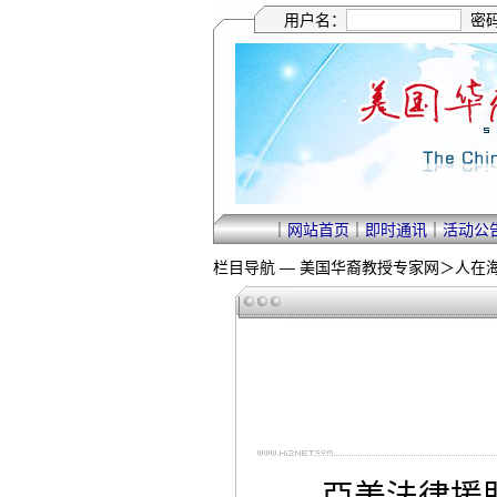
用户名：
密
｜
网站首页
｜
即时通讯
｜
活动公
栏目导航 —
美国华裔教授专家网
＞
人在
亞美法律援助處（