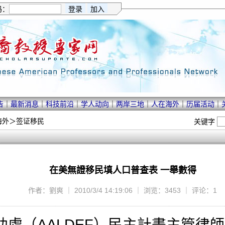
码：
告
｜
最新消息
｜
科技前沿
｜
学人动向
｜
两岸三地
｜
人在海外
｜
历届活动
｜
海外
＞
签证移民
关键字
在美無證移民填人口普查表 一舉數得
作者：劉爽 ｜ 2010/3/4 14:19:06 ｜ 浏览：3453 ｜ 评论：1
AALDEF）民主計畫主管律師馬柏提