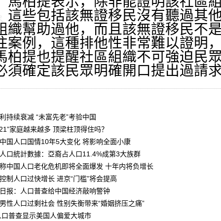
？馬柏提表示，除非能證明該社區
，這些包括該無證移民沒有聽過其
組織幫助過他，而且該無證移民不
往案例，這種排他性非常難以證明
馬柏提也提醒社區組織不可強迫民
必須確定該民眾明確開口提出過請
利持续衰减 “未富先老”考验中国
421”家庭越来越多 顶梁柱顶得住吗？
中国人口国情10年5大变化 将影响全面小康
人口統計數據：亞裔占人口11.4%成第3大族群
称中国人口老化危机即将全面爆发 十年内将负增长
控制人口过快增长 进京“门槛”将会提高
日报：人口普查给中国经济敲响警钟
男性人口过剩社会 性别失衡带来“婚姻挤压之痛”
0人口普查显示美国人偏爱大城市