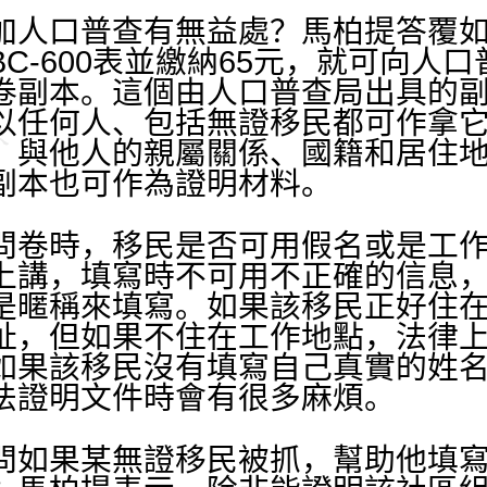
人口普查有無益處？馬柏提答覆如
C-600表並繳納65元，就可向人
卷副本。這個由人口普查局出具的
以任何人、包括無證移民都可作拿
、與他人的親屬關係、國籍和居住
副本也可作為證明材料。
卷時，移民是否可用假名或是工作
上講，填寫時不可用不正確的信息
是暱稱來填寫。如果該移民正好住
址，但如果不住在工作地點，法律
如果該移民沒有填寫自己真實的姓
法證明文件時會有很多麻煩。
如果某無證移民被抓，幫助他填寫