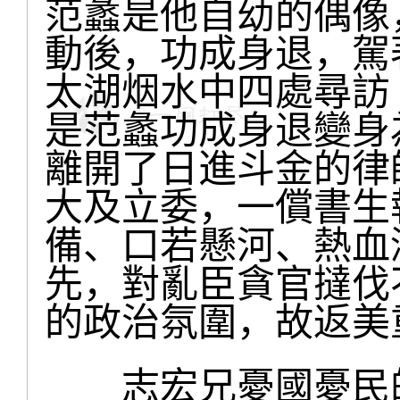
范蠡是他自幼的偶像
動後，功成身退，駕
太湖烟水中四處尋訪
是范蠡功成身退變身
離開了日進斗金的律
大及立委，一償書生
備、口若懸河、熱血
先，對亂臣貪官撻伐
的政治氛圍，故返美
志宏兄憂國憂民的