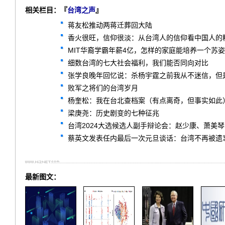
相关栏目：『
台湾之声
』
蒋友松推动两蒋迁葬回大陆
香火很旺，信仰很淡：从台湾人的信仰看中国人的
MIT华裔学霸年薪4亿，怎样的家庭能培养一个苏
细数台湾的七大社会福利，我们能否同向对比
张学良晚年回忆说：杀杨宇霆之前我从不迷信，但
败军之将们的台湾岁月
杨奎松：我在台北查档案（有点离奇，但事实如此
梁庚尧：历史剧变的七种征兆
台湾2024大选候选人副手辩论会：赵少康、萧美
蔡英文发表任内最后一次元旦谈话：台湾不再被遗
最新图文：