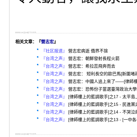
相关文章：『
營志宏
』
『社区报道』
營志宏病逝 僑界不捨
『台湾之声』
營志宏：朝鮮發射長程火箭
『台湾之声』
營志宏：希拉蕊飛奔而去
『台湾之声』
營志宏： 短利長空的歐巴馬[新圍堵政策
『台湾之声』
營志宏：中國人追上來了——[律師樓
『台湾之声』
營志宏：恐怖份子當選臺灣政治大學
『台湾之声』
[律師樓上的藍調歌手]之17 - 太平
『台湾之声』
[律師樓上的藍調歌手]之15 - 民進
『台湾之声』
[律師樓上的藍調歌手]之14 - 不哭
『台湾之声』
[律師樓上的藍調歌手]之13 - [一中