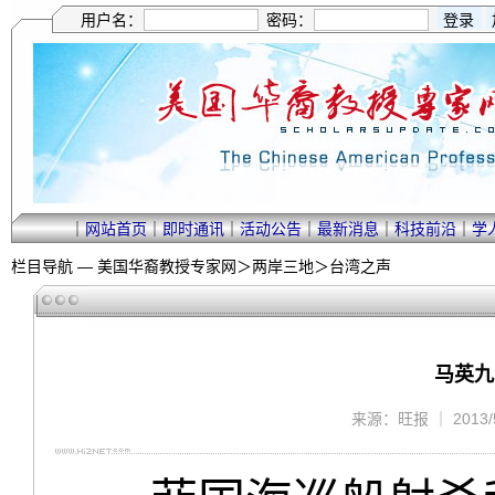
用户名：
密码：
｜
网站首页
｜
即时通讯
｜
活动公告
｜
最新消息
｜
科技前沿
｜
学
栏目导航 —
美国华裔教授专家网
＞
两岸三地
＞
台湾之声
马英九
来源：旺报 ｜ 2013/5