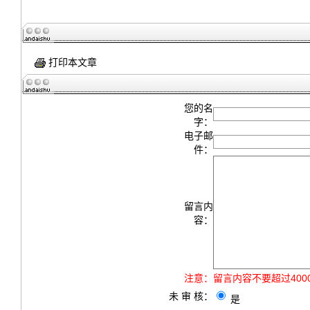
打印本文章
您的名
字：
电子邮
件：
留言内
容：
注意：
留言内容不要超过40
未 审 核：
是