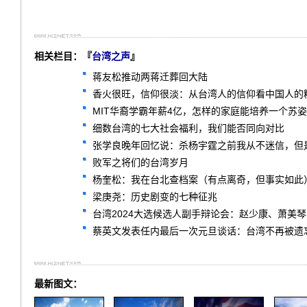
相关栏目：『
台湾之声
』
蒋友松推动两蒋迁葬回大陆
香火很旺，信仰很淡：从台湾人的信仰看中国人的
MIT华裔学霸年薪4亿，怎样的家庭能培养一个苏
细数台湾的七大社会福利，我们能否同向对比
张学良晚年回忆说：杀杨宇霆之前我从不迷信，但
败军之将们的台湾岁月
杨奎松：我在台北查档案（有点离奇，但事实如此
梁庚尧：历史剧变的七种征兆
台湾2024大选候选人副手辩论会：赵少康、萧美
蔡英文发表任内最后一次元旦谈话：台湾不再被遗
最新图文：