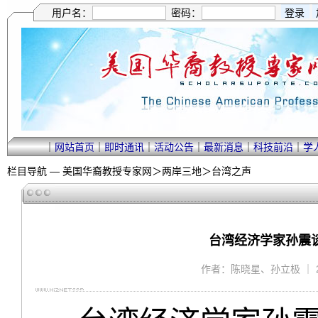
用户名：
密码：
｜
网站首页
｜
即时通讯
｜
活动公告
｜
最新消息
｜
科技前沿
｜
学
栏目导航 —
美国华裔教授专家网
＞
两岸三地
＞
台湾之声
台湾经济学家孙震
作者：陈晓星、孙立极 ｜ 2013