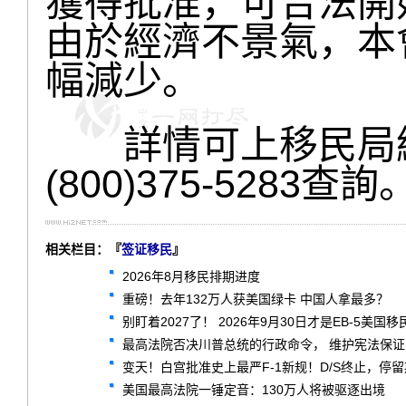
獲得批准，可合法開
由於經濟不景氣，本
幅減少。
詳情可上移民局
(800)375-5283查詢
相关栏目：『
签证移民
』
2026年8月移民排期进度
重磅！去年132万人获美国绿卡 中国人拿最多？
别盯着2027了！ 2026年9月30日才是EB-5美国
最高法院否决川普总统的行政命令， 维护宪法保
变天！白宫批准史上最严F-1新规！D/S终止，停
美国最高法院一锤定音：130万人将被驱逐出境