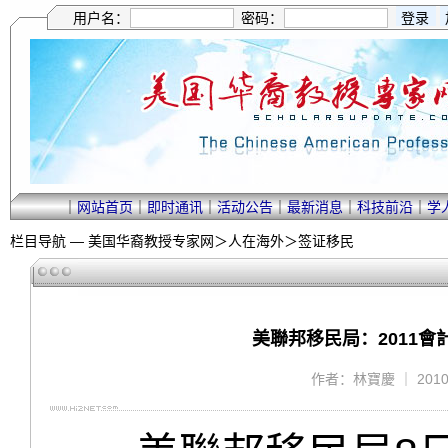
用户名：
密码：
｜
网站首页
｜
即时通讯
｜
活动公告
｜
最新消息
｜
科技前沿
｜
学
栏目导航 —
美国华裔教授专家网
＞
人在海外
＞
签证移民
美聯邦移民局：2011會
作者：林寶慶 ｜ 2010/3