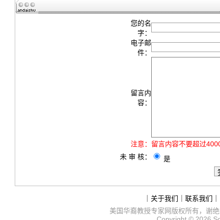
您的名
字：
电子邮
件：
留言内
容：
注意：
留言内容不要超过40
未 审 核：
是
｜
关于我们
｜
联系我们
｜
美国华裔教授专家网
版权所有，谢绝
Copyright © 2026
S