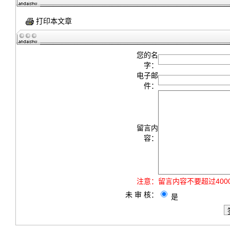
打印本文章
您的名
字：
电子邮
件：
留言内
容：
注意：
留言内容不要超过40
未 审 核：
是