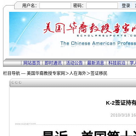
用户名：
密码：
｜
网站首页
｜
即时通讯
｜
活动公告
｜
最新消息
｜
科技前沿
｜
学
栏目导航 —
美国华裔教授专家网
＞
人在海外
＞
签证移民
K-2签证持
2010/3/18 