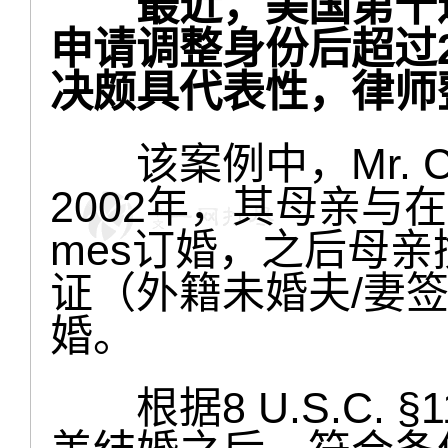
最近，美国第十
申请调整身份后超过
决颇具代表性，律师
该案例中，Mr. Co
2002年，其母亲与
mes订婚，之后母亲携
证（外籍未婚夫/妻签
婚。
根据8 U.S.C. §1