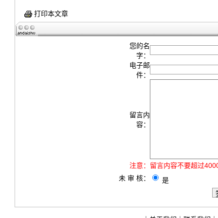
打印本文章
您的名
字：
电子邮
件：
留言内
容：
注意：
留言内容不要超过40
未 审 核：
是