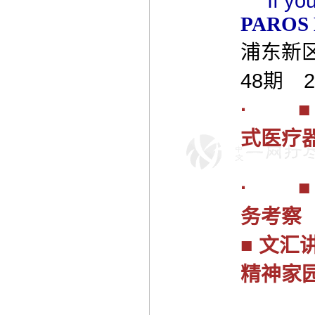
If yo
PAROS
浦东新
48期 20
·
式医疗
·
务考察
■ 文汇
精神家