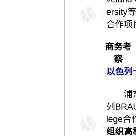
ersi
合作项
商务考
察
以色列
浦东
列BRAUD
lege
组织高