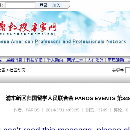
码：
告
｜
最新消息
｜
科技前沿
｜
学人动向
｜
两岸三地
｜
人在海外
｜
历届活动
｜
公告
＞
社区动态
关键字
浦东新区归国留学人员联合会 PAROS EVENTS 第34
作者：PAROS ｜ 2014/3/31 4:09:35 ｜ 浏览：3749 ｜ 评论：0