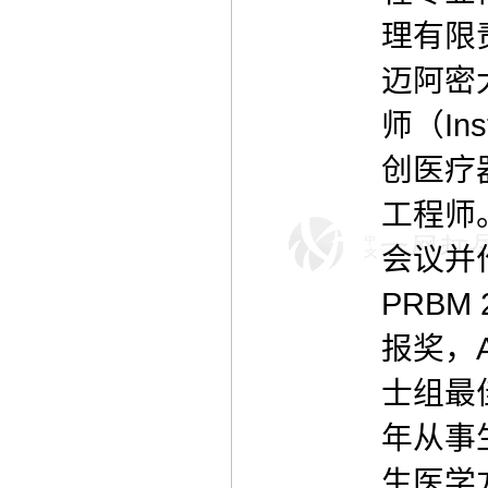
理有限
迈阿密
师（In
创医疗
工程师
会议并
PRBM 
报奖，A
士组最
年从事
生医学