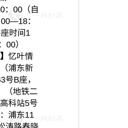
20：00（自
00—18：
讲座时间1
0：00）
】
忆叶情
（浦东新
63号B座，
 （地铁二
高科站5号
：浦东11
路松涛路春晓