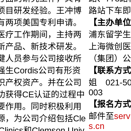
项目研发经验。王冲博
路站下车即
有两项美国专利申请。
【主办单位
医疗工作期间，主持两
浦东留学生
新产品、新技术研发。
上海微创医
键人员参与公司接收所
（集团）公
生Cordis公司有形资
【联系方式
识产权资产。并在公司
姐 021-50
003
功获得CE认证的过程中
【报名方式
要作用。同时积极利用
邮件至
ser
源，为公司介绍包括Cle
s.cn
 Clinics和Clemson Univ