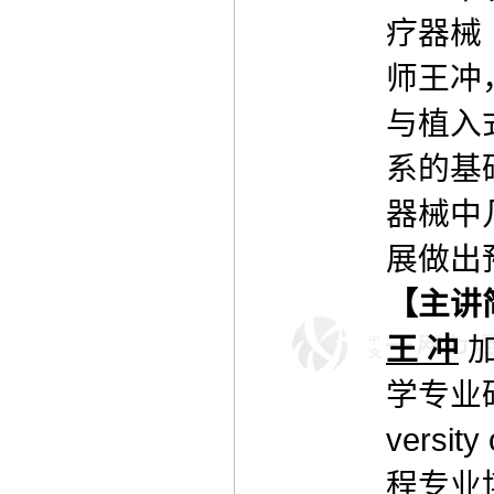
疗器械
师王冲
与植入
系的基
器械中
展做出
【主讲
王 冲
加
学专业
versi
程专业