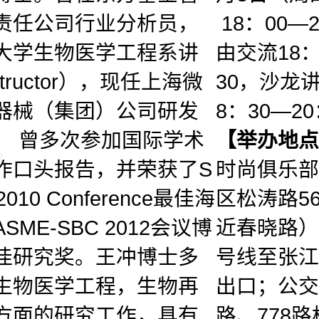
责任公司行业分析员，
18：00—
大学生物医学工程系讲
由交流18：
structor），现任上海微
30，沙龙
器械（集团）公司研发
8：30—2
。 曾多次参加国际学术
【举办地点
作口头报告，并荣获了S
时尚俱乐部
2010 Conference最佳海
区松涛路5
SME-SBC 2012会议博
近春晓路）
佳研究奖。王冲博士多
号线至张江
生物医学工程，生物再
出口；公交
方面的研究工作，具有
路、778