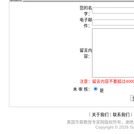
您的名
字：
电子邮
件：
留言内
容：
注意：
留言内容不要超过40
未 审 核：
是
｜
关于我们
｜
联系我们
｜
美国华裔教授专家网
版权所有，谢绝
Copyright © 2026
S