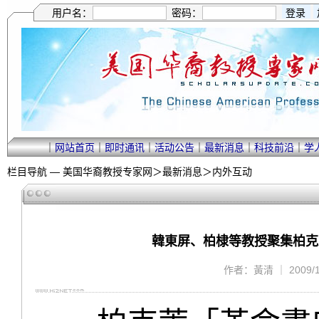
用户名：
密码：
｜
网站首页
｜
即时通讯
｜
活动公告
｜
最新消息
｜
科技前沿
｜
学
栏目导航 —
美国华裔教授专家网
＞
最新消息
＞
内外互动
韓東屏、柏棣等教授聚集柏克
作者：黃清 ｜ 2009/11