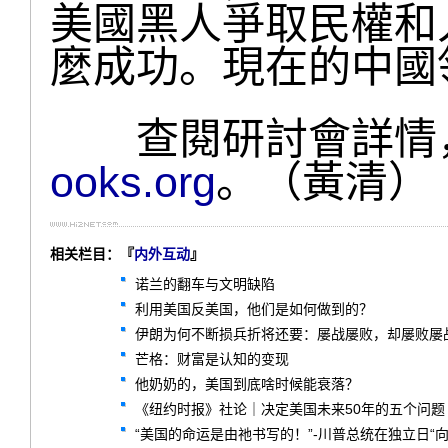
美國黑人爭取民權和
麼成功。現在的中國
查閱研討會詳情
ooks.org
。（黃清）
相关栏目：『
内外互动
』
诺兰的翻车与文明缺陷
利用美国反美国，他们是如何做到的？
伊朗为何不断损兵折将还要：屡战屡败，却屡败屡
芒格：财富是认知的变现
他奶奶的，美国到底啥时候能衰落？
《纽约时报》社论｜决定美国未来50年的五个问题
“美国的命运是由祂书写的！”-川普总统在独立日“