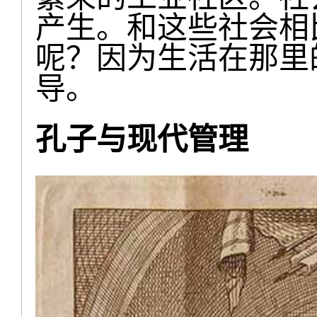
产生。和这些社会相
呢？因为生活在那里
导。
孔子与现代管理