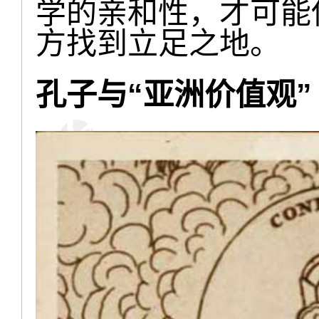
学的亲和性，才可能
方找到立足之地。
孔子与“亚洲价值观”