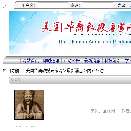
用户名：
密码：
｜
网站首页
｜
即时通讯
｜
活动公告
｜
最新消息
｜
科技前沿
｜
学
栏目导航 —
美国华裔教授专家网
＞
最新消息
＞
内外互动
来源：互联网 ｜ 作者：互联