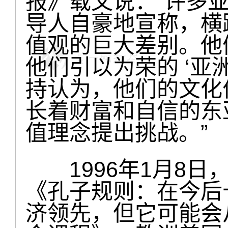
报》载文说：“许多
导人自豪地宣称，横
值观的巨大差别。他
他们引以为荣的 ‘亚
持认为，他们的文化
长着财富和自信的东
值理念提出挑战。”
1996年1月8日
《孔子规则：在今后
济领先，但它可能会