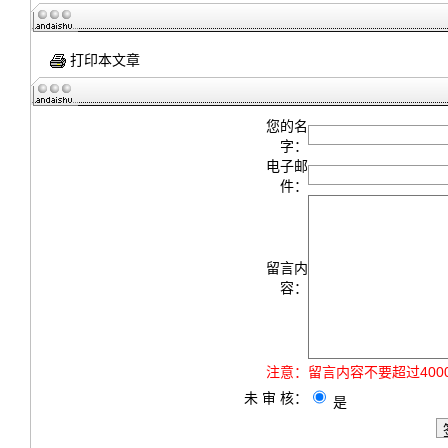
打印本文章
您的名
字：
电子邮
件：
留言内
容：
注意：
留言内容不要超过40
未 审 核：
是