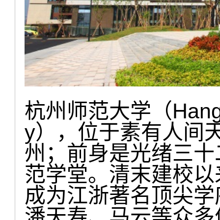
杭州师范大学（Hangzhou
y），位于素有人间
州；前身是光绪三十
范学堂。清末建校以
成为江浙著名顶尖学
潘天寿、马云等众多