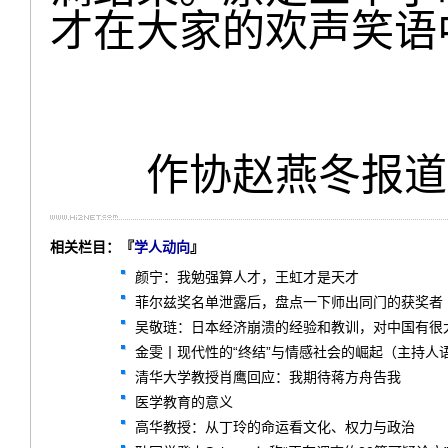
才在大家的欢声笑语
作协赵燕冬报道
相关栏目：『
学人动向
』
颜宁：我勉强算人才，王虹才是天才
菲尔兹奖名单泄露后，盘点一下师出同门的获奖者
吴敬琏：日本经济崩溃的经验和教训，对中国有很
金雯丨现代性的“终结”与情感社会的崛起（主持人
清华大学教授肖鹰回应：我期待蒋方舟告我
医学教育的意义
高华教授：从丁玲的命运看文化、权力与政治