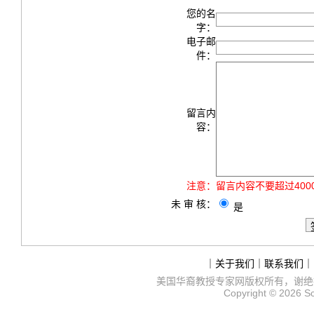
您的名
字：
电子邮
件：
留言内
容：
注意：
留言内容不要超过40
未 审 核：
是
｜
关于我们
｜
联系我们
｜
美国华裔教授专家网
版权所有，谢绝
Copyright © 2026
S