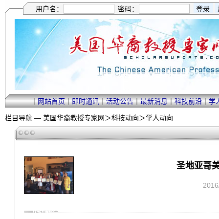
用户名：
密码：
｜
网站首页
｜
即时通讯
｜
活动公告
｜
最新消息
｜
科技前沿
｜
学
栏目导航 —
美国华裔教授专家网
＞
科技动向
＞
学人动向
圣地亚哥美
201