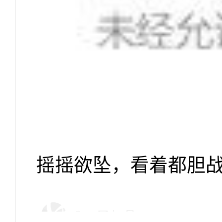
摇摇欲坠，看着都胆