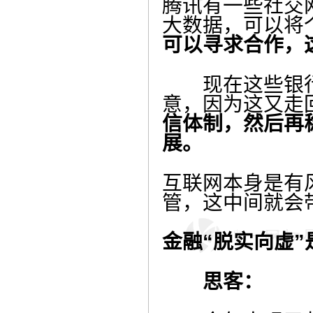
腾讯有一些社交
大数据，可以将
可以寻求合作，
现在这些银行
意，因为这又走
信体制，然后再
展。
互联网本身是有
管，这中间就会
金融“脱实向虚”
思客：