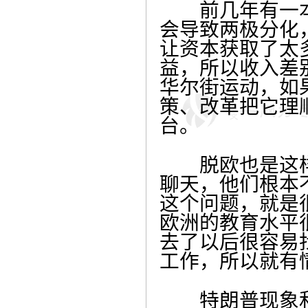
前几年有一本非
会导致两极分化
让资本获取了太
益，所以收入差
华尔街运动，如
策、改革把它理
台。
脱欧也是这样
聊天，他们根本
这个问题，就是
欧洲的教育水平
去了以后很容易
工作，所以就有
特朗普现象和