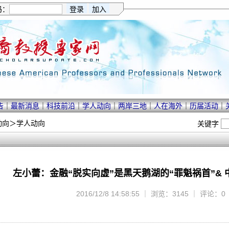
码：
告
｜
最新消息
｜
科技前沿
｜
学人动向
｜
两岸三地
｜
人在海外
｜
历届活动
｜
动向
＞
学人动向
关键字
左小蕾：金融“脱实向虚”是黑天鹅湖的“罪魁祸首”&
2016/12/8 14:58:55 ｜ 浏览：3145 ｜ 评论：0