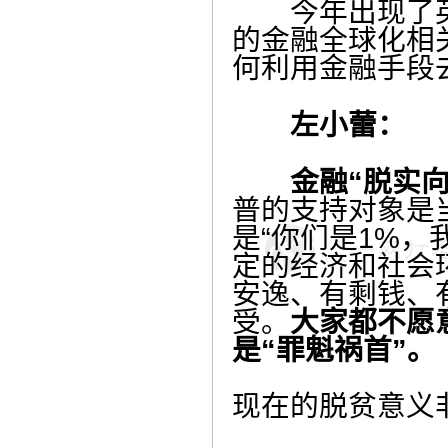
今年出现了英国
的金融全球化相
何利用金融手段
左小蕾：
金融“脱实向
普的支持对象是
是“你们是1%，
定的经济和社会
安逸、有剩钱、
受。
大家都不愿
是“罪魁祸首”。
现在的脱贫意义