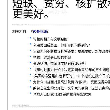
短缺、贫穷、核扩散
更美好。
相关栏目：『
内外互动
』
诺兰的翻车与文明缺陷
利用美国反美国，他们是如何做到的？
伊朗为何不断损兵折将还要：屡战屡败，却屡败屡
芒格：财富是认知的变现
他奶奶的，美国到底啥时候能衰落？
《纽约时报》社论｜决定美国未来50年的五个问题
“美国的命运是由祂书写的！”-川普总统在独立日“
为什么川普面对最高法院两场“败诉”，反而显得异
致莫言先生的公开信，文学家的身份与无法逃离的
育娲人口研究_各国辅助生育报告2026