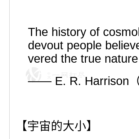
The history of cosmo
devout people believe
vered the true nature
—— E. R. Harriso
【宇宙的大小】