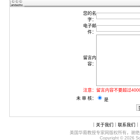
您的名
字：
电子邮
件：
留言内
容：
注意：
留言内容不要超过40
未 审 核：
是
｜
关于我们
｜
联系我们
｜
美国华裔教授专家网
版权所有，谢绝
Copyright © 2026
S