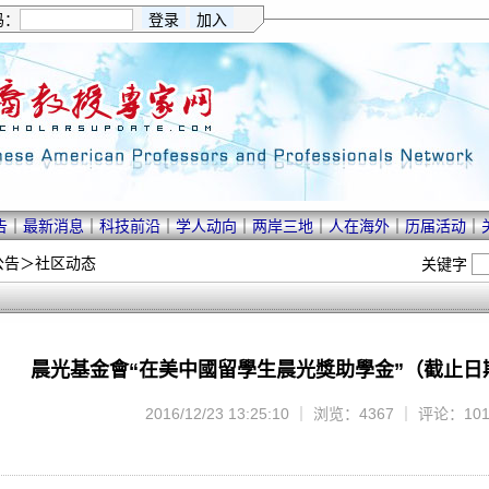
码：
告
｜
最新消息
｜
科技前沿
｜
学人动向
｜
两岸三地
｜
人在海外
｜
历届活动
｜
公告
＞
社区动态
关键字
晨光基金會“在美中國留學生晨光獎助學金”（截止日期 2/
2016/12/23 13:25:10 ｜ 浏览：4367 ｜ 评论：10