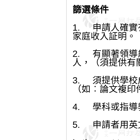
篩選條件
1.
申請人確實
家庭收入証明。
2.
有顯著領導
人，（須提供有
3.
須提供學校
（如︰論文複印
4.
學科或指導
5. 申請者用英文自述