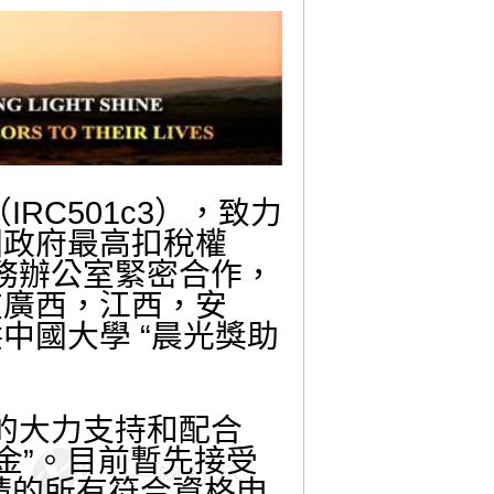
（IRC501c3）
，致力
國政府最高扣稅權
僑務辦公室緊密合作
，
在廣西，江西，安
供中國大學
“
晨光獎助
。
館的大力支持和配合
金”。目前暫先接受
請的所有符合資格申