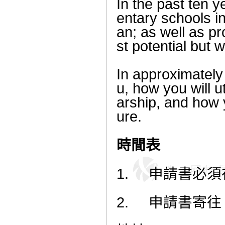
In the past ten 
entary schools i
an; as well as pr
st potential but w
In approximately
u, how you will u
arship, and how 
ure.
時間表
1.
申請書必須
2.
申請書寄往