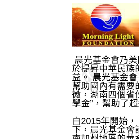
晨光基金會乃美
於提昇中華民族
益。
晨光基金會
幫助國內有需要
徽，湖南四個省
學金
”
，
幫助了超
自2015年開始
下，晨光基金會
南加州地區的華