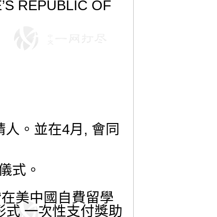
’S REPUBLIC OF
請人。並在
4
月
,
會同
儀式。
“在美中國自費留學
形式 一次性支付獎助