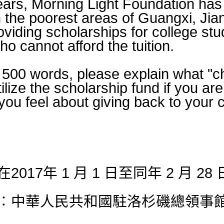
years, Morning Light Foundation has
n the poorest areas of Guangxi, Jia
oviding scholarships for college stu
ho cannot afford the tuition.
 500 words, please explain what "c
tilize the scholarship fund if you a
you feel about giving back to your 
在
2017
年
1
月
1
日至同年
2
月
28
︰中華人民共和國駐洛杉磯總領事