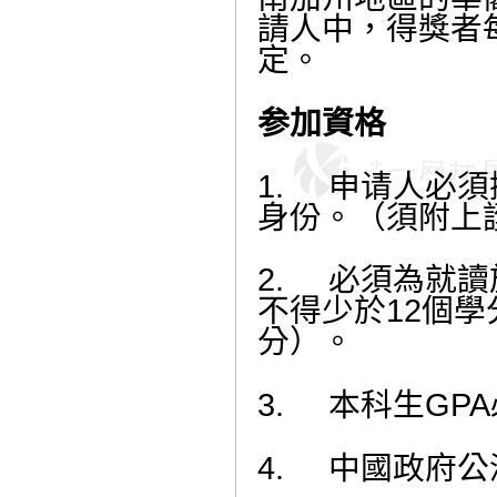
請人中，得獎者每
定。
参加資格
1.
申请人必須
身份。（須附上護
2.
必須為就讀
不得少於12個
分）。
3.
本科生GPA
4.
中國政府公