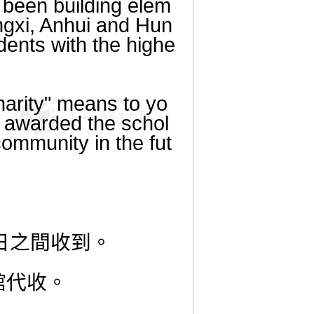
 been building elem
ngxi, Anhui and Hun
dents with the highe
harity" means to yo
re awarded the schol
community in the fut
日之間收到。
館代收。