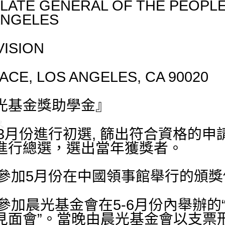
ATE GENERAL OF THE PEOPLE
ANGELES
VISION
ACE, LOS ANGELES, CA 90020
光基金獎助學金』
3
月份進行初選
,
篩出符合資格的申
進行總選，選出當年獲獎者。
參加
5
月份在中國領事館舉行的頒獎
參加晨光基金會在
5-6
月份內舉辦的
見面會”。當晚由晨光基金會以支票