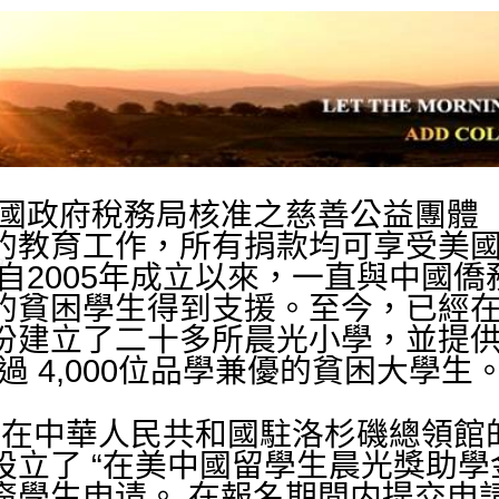
國政府稅務局核准之慈善公益團體
的教育工作，所有捐款均可享受美
自2005年成立以來，一直與中國
的貧困學生得到支援。至今，已經
份建立了二十多所晨光小學，並提
過
4,
000位品學兼優的貧困大學生
， 在中華人民共和國駐洛杉磯總領
設立了 “在美中國留學生晨光獎助學
裔學生申请。 在報名期間内提交申