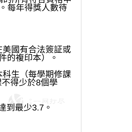
金。每年得獎人數待
在美國有合法簽証或
文件的複印本）。
本科生（每學期修課
課不得少於8個學
達到最少3.7。