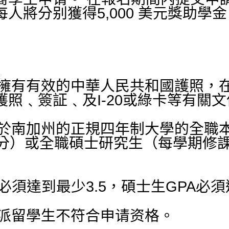
人將分别獲得5,000 美元獎助學
擁有有效的中華人民共和國護照，
照﹑簽証﹑及I-20或綠卡等有關
於南加州的正規四年制大學的全職
學分）或全職碩士研究生（每學期修
必須達到最少3.5，碩士生GPA必須
派留學生不符合申请资格。