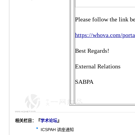
Please follow the link be
https://whova.com/porta
Best Regards!
External Relations
SABPA
相关栏目：『
学术论坛
』
ICSPAH 讲座通知