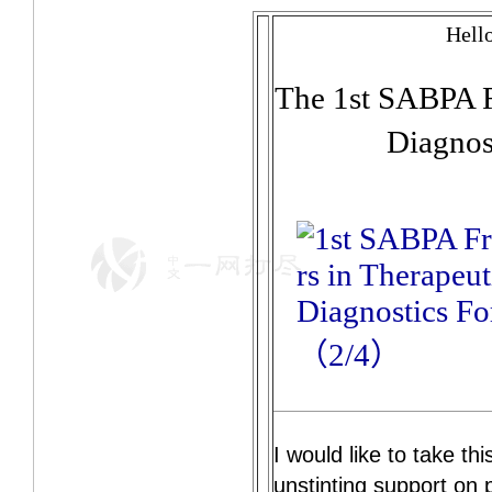
Hell
The 1st SABPA F
Diagno
I would like to take th
unstinting support on 