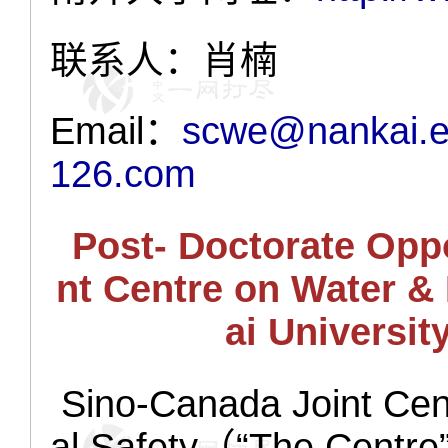
联系人：肖楠
Email
：
scwe@nankai.e
126.com
Post- Doctorate Oppo
nt Centre on Water 
ai Universit
Sino-Canada Joint Cen
al Safety（“The Centre”