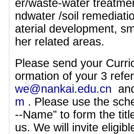
er/waste-water treatmen
ndwater /soil remediati
aterial development, s
her related areas.
Please send your Curric
ormation of your 3 ref
we@nankai.edu.cn
an
m
. Please use the sch
--Name” to form the tit
us. We will invite eligib