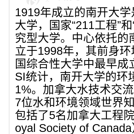
1919
年成立的南开大学
大学，国家“
211
工程”和
究型大学。中心依托的
立于
1998
年，
其前身环
国综合性大学中最早成
SI
统计，南开大学的环
1%
。
加拿大水技术交流
7
位
水和环境领域
世界
包括了
5
名加拿大工程
oyal Society of Canada