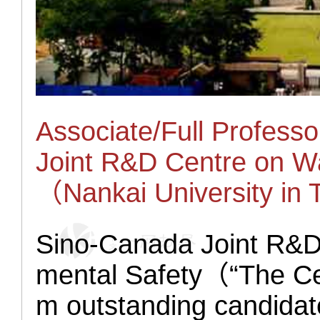
Associate/Full Profess
Joint R&D Centre on W
（Nankai University in 
Sino-Canada Joint R&D
mental Safety（“The Cen
m outstanding candidates