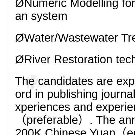
Ø
Numeric Modelling fo
an system
Ø
Water/Wastewater Tr
Ø
River Restoration tec
The candidates are exp
ord in publishing journ
xperiences and experie
（preferable）. The annu
200K Chinese Yuan（eq