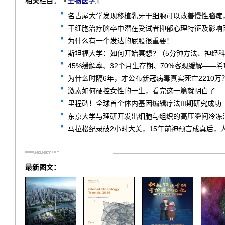
相关栏目：『
生物医学
』
名古屋大学发现移植乳牙干细胞可以改善慢性脑瘫
干细胞治疗脑卒中潜在受试者抑郁心理特征及影响因
为什么有一个发达的屁股很重要！
斯坦福大学：如何开始冥想? （5分钟方法、神经
45%缓解率、32个月生存期、70%客观缓解——希望
为什么时隔6年，才公布新冠病毒真实死亡2210万
激素如何硬控女性的一生，看完这一篇就明白了
里程碑！全球首个体内基因编辑疗法III期研究成功
东京大学与理研开发出细胞与组织的高压瞬间冷冻
马拉松纪录破2小时大关，15年前神预言成真后，
最新图文：