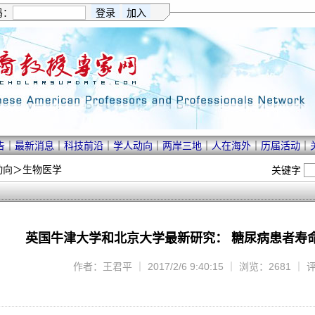
码：
告
｜
最新消息
｜
科技前沿
｜
学人动向
｜
两岸三地
｜
人在海外
｜
历届活动
｜
动向
＞
生物医学
关键字
英国牛津大学和北京大学最新研究： 糖尿病患者寿
作者：王君平 ｜ 2017/2/6 9:40:15 ｜ 浏览：2681 ｜