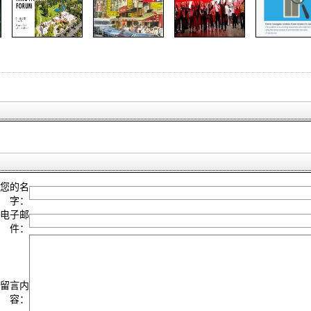
您的名
字：
电子邮
件：
留言内
容：