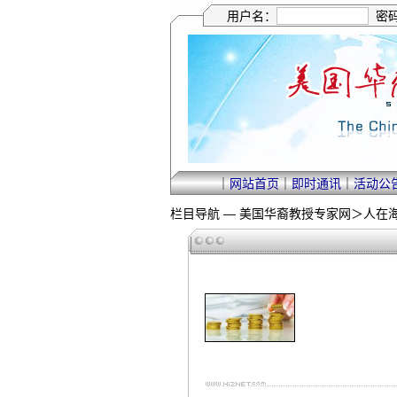
用户名：
密
｜
网站首页
｜
即时通讯
｜
活动公
栏目导航 —
美国华裔教授专家网
＞
人在