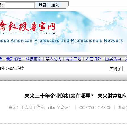
码：
告
｜
最新消息
｜
科技前沿
｜
学人动向
｜
两岸三地
｜
人在海外
｜
历届活动
｜
海外
＞
商讯税务
关键字
未来三十年企业的机会在哪里？ 未来财富如
来源：王志纲工作室、sike 吴晓波： ｜ 2017/2/14 1:49:08 ｜ 浏览