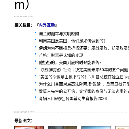
m）
相关栏目：『
内外互动
』
诺兰的翻车与文明缺陷
利用美国反美国，他们是如何做到的？
伊朗为何不断损兵折将还要：屡战屡败，却屡败屡
芒格：财富是认知的变现
他奶奶的，美国到底啥时候能衰落？
《纽约时报》社论｜决定美国未来50年的五个问题
“美国的命运是由祂书写的！”-川普总统在独立日“
为什么川普面对最高法院两场“败诉”，反而显得异
致莫言先生的公开信，文学家的身份与无法逃离的
育娲人口研究_各国辅助生育报告2026
最新图文：