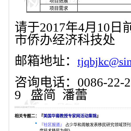
项目进展
项目需求
请于
年
月
日
2017
4
10
市侨办经济科技处
邮箱地址：
tjqbjkc@si
咨询电话：
0086-22-
盛简
潘蕾
9
相关专题二：『
美国华裔教授专家网活动集锦
』
『社区报道』
占少华和周敏发表移民研究领域顶刊
度技术移民为例》