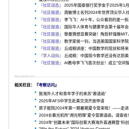
『社区动态』
2025年国泰银行奖学金于2025年1
『社区报道』
周敏博士名列2024年世界顶尖华人
『社区报道』
李飞飞：AI十年，公众看到的是一
『社区报道』
国际华人体育与健康学会第十届年会
『社区报道』
黎曼猜想显著突破！陶哲轩强推MIT
『社区报道』
数学家侯一钊，当选美国国家科学院
『社区报道』
丘成桐讲座：中国数学的现状和将来
『学人动向』
丘成桐：中国现今数学还没有达到美国
『社区报道』
AI教母李飞飞首次创业！成立“空间
相关栏目：『
考察访问
』
致海外人才和青年学子的来苏“邀请函”
2025年AFS中学生赴美交流开放申请
原子能院2024年第一期暑期夏令营来啦！——走
2024长春光机所“溯光明理”夏令营邀请函，请查收
2024年“创赢未来”国际创客大赛海外直通赛暨“
“Win the Future” 2024 Venture Contest