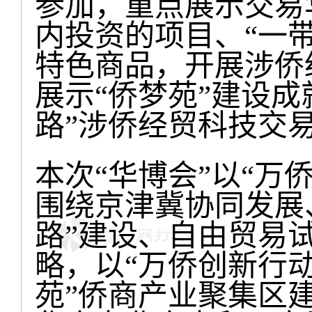
参加，重点展示交易
内投资的项目、
一
“
特色商品，开展涉侨
展示
侨梦苑
建设成
“
”
路
涉侨经贸科技交
”
本次
华博会
以
万
“
”
“
围绕京津冀协同发展
路
建设、自由贸易
”
略，以
万侨创新行
“
苑
侨商产业聚集区
”