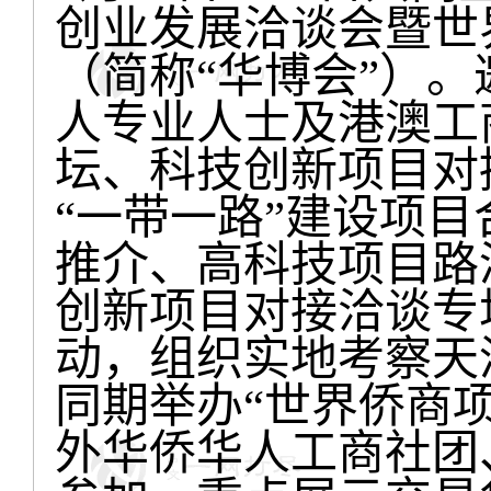
创业发展洽谈会暨世
（简称
华博会
）
。
“
”
人专业人士及港澳工
坛、
科技创新项目对
一带一路
建设项目
“
”
推介、高科技项目路
创新项目对接洽谈专
动，组织实地考察天
同期举办
世界侨商
“
外华侨华人工商社团