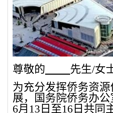
尊敬的
先生
女
/
为充分发挥侨务资源
展，国务院侨务办公
月
日至
日共同
6
13
16