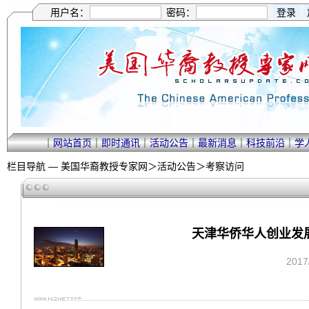
用户名：
密码：
｜
网站首页
｜
即时通讯
｜
活动公告
｜
最新消息
｜
科技前沿
｜
学
栏目导航 —
美国华裔教授专家网
＞
活动公告
＞
考察访问
天津华侨华人创业发展
201