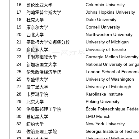
16
Columbia University
哥伦比亚大学
17
Johns Hopkins University
约翰霍普金斯大学
18
Duke University
杜克大学
19
Cornell University
康奈尔大学
20
Northwestern University
西北大学
21
University of Michigan
密歇根大学安娜堡分校
22
University of Toronto
多伦多大学
23
Carnegie Mellon University
卡耐基梅隆大学
24
National University of Sing
新加坡国立大学
25
London School of Economic
伦敦政治经济学院
25
University of Washington
华盛顿大学
27
University of Edinburgh
爱丁堡大学
28
Karolinska Institute
卡罗琳学院
29
Peking University
北京大学
30
École Polytechnique Fédé
洛桑联邦理工学院
30
LMU Munich
慕尼黑大学
32
New York University
纽约大学
33
Georgia Institute of Techno
佐治亚理工学院
33
University of Melbourne
墨尔本大学