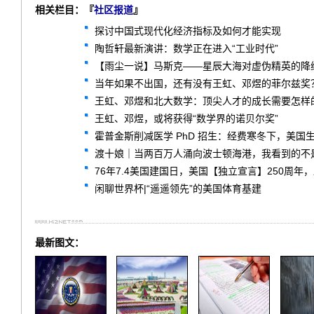
相关栏目：『
社区报道
』
探讨中国式现代化经济指标及如何才能实现
陶哲轩最新演讲：数学正在进入“工业时代”
【雨尘一说】马斯克——星辰大海对虚伪精英的降
当年如果不出国，还有没有王虹、邓煜的菲尔兹奖
王虹、邓煜和北大数学：顶尖人才的成长需要怎样
王虹、邓煜，或将获得“数学界的诺贝尔奖”
霍普金斯削减医学 PhD 招生：经费寒冬下，美国
渡十娘｜当两百万人涌向波士顿海港，我看到的不
76年7.4美国建国日，美国【独立宣言】250周年
闲聊世界杯|“遥遥领先”的美国体育基建
最新图文：