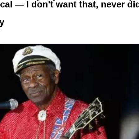
ical — I don't want that, never di
y