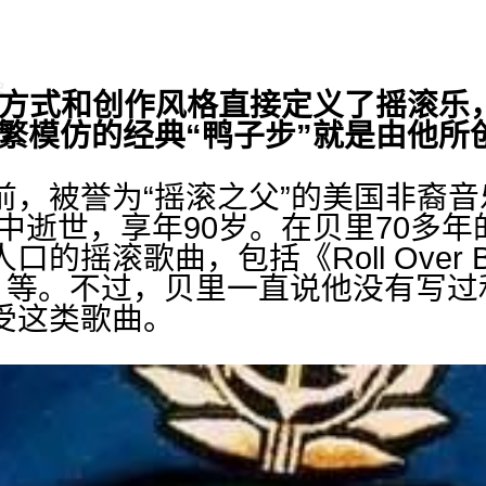
方式和创作风格直接定义了摇滚乐
繁模仿的经典“鸭子步”就是由他所
被誉为“摇滚之父”的美国非裔音乐
y）在家中逝世，享年90岁。在贝里70
摇滚歌曲，包括《Roll Over Be
Goode》等。不过，贝里一直说他没有
忍受这类歌曲。