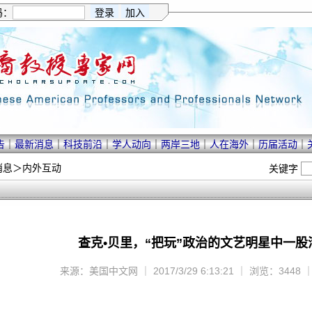
码：
告
｜
最新消息
｜
科技前沿
｜
学人动向
｜
两岸三地
｜
人在海外
｜
历届活动
｜
消息
＞
内外互动
关键字
查克•贝里，“把玩”政治的文艺明星中一股
来源：美国中文网 ｜ 2017/3/29 6:13:21 ｜ 浏览：3448