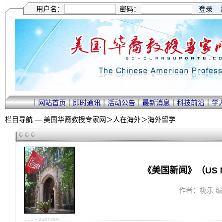
用户名：
密码：
｜
网站首页
｜
即时通讯
｜
活动公告
｜
最新消息
｜
科技前沿
｜
学
栏目导航 —
美国华裔教授专家网
＞
人在海外
＞
海外留学
《美国新闻》（US 
作者：桃乐 编译 