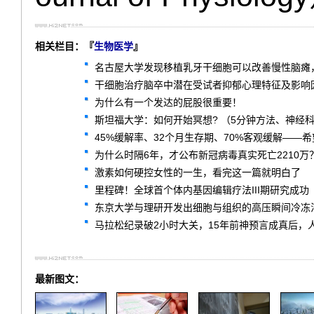
相关栏目：『
生物医学
』
名古屋大学发现移植乳牙干细胞可以改善慢性脑瘫
干细胞治疗脑卒中潜在受试者抑郁心理特征及影响因
为什么有一个发达的屁股很重要！
斯坦福大学：如何开始冥想? （5分钟方法、神经
45%缓解率、32个月生存期、70%客观缓解——希望
为什么时隔6年，才公布新冠病毒真实死亡2210万
激素如何硬控女性的一生，看完这一篇就明白了
里程碑！全球首个体内基因编辑疗法III期研究成功
东京大学与理研开发出细胞与组织的高压瞬间冷冻
马拉松纪录破2小时大关，15年前神预言成真后，
最新图文：