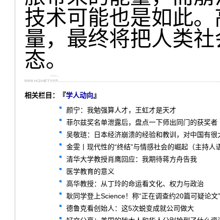
技术可能也是如此。
量，最终将把人类社
态。
相关栏目：『
学人动向
』
颜宁：我勉强算人才，王虹才是天才
菲尔兹奖名单泄露后，盘点一下师出同门的获奖者
吴敬琏：日本经济崩溃的经验和教训，对中国有很
金雯丨现代性的“终结”与情感社会的崛起（主持人
清华大学教授肖鹰回应：我期待蒋方舟告我
医学教育的意义
高华教授：从丁玲的命运看文化、权力与政治
耿同学登上Science！称“正在调查约20篇可疑论文
德鲁克看创始人：这5次蜕变成就公司做大