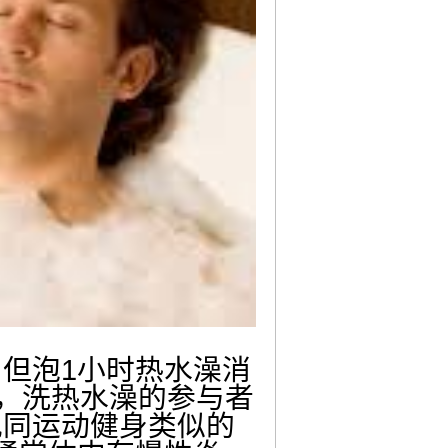
但泡1小时热水澡消
比，洗热水澡的参与者
现同运动健身类似的