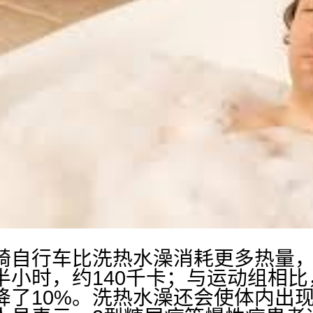
行车比洗热水澡消耗更多热量，
半小时，约140千卡；与运动组相
降了10%。洗热水澡还会使体内出