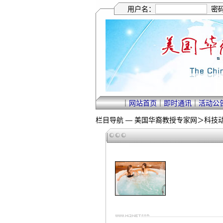
用户名：
密
｜
网站首页
｜
即时通讯
｜
活动公
栏目导航 —
美国华裔教授专家网
＞
科技