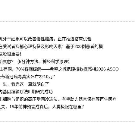
乳牙干细胞可以改善慢性脑瘫，正在推进临床试验
在受试者抑郁心理特征及影响因素：基于200例患者的横
屁股很重要！
始冥想? （5分钟方法、神经科学原理）
月生存期、70%客观缓解——希望之城携硬核数据亮相2026 ASCO
布新冠病毒真实死亡2210万？
一生，看完这一篇就明白了
基因编辑疗法III期研究成功
出细胞与组织的高压瞬间冷冻法，有望助力器官保存等再生医疗
大关，15年前神预言成真后，人类极限在哪里？