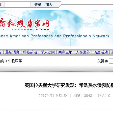
码：
告
｜
最新消息
｜
科技前沿
｜
学人动向
｜
两岸三地
｜
人在海外
｜
历届活动
｜
动向
＞
生物医学
关键字
英国拉夫堡大学研究发现：常洗热水澡预防
2017/4/11 9:51:54 ｜ 浏览：3043 ｜ 评论：0