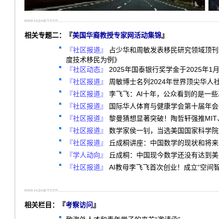
相关专题二：『
美国华裔教授专家网活动集锦
』
『社区报道』
占少华和周敏发表移民研究领域顶刊
度技术移民为例》
『社区动态』
2025年国泰银行奖学金于2025年1
『社区报道』
周敏博士名列2024年世界顶尖华人
『社区报道』
李飞飞：AI十年，公众看到的是一
『社区报道』
国际华人体育与健康学会第十届年会
『社区报道』
黎曼猜想显著突破！陶哲轩强推MIT
『社区报道』
数学家侯一钊，当选美国国家科学院
『社区报道』
丘成桐讲座：中国数学的现状和将来
『学人动向』
丘成桐：中国现今数学还没有达到美国
『社区报道』
AI教母李飞飞首次创业！成立“空间
相关栏目：『
考察访问
』