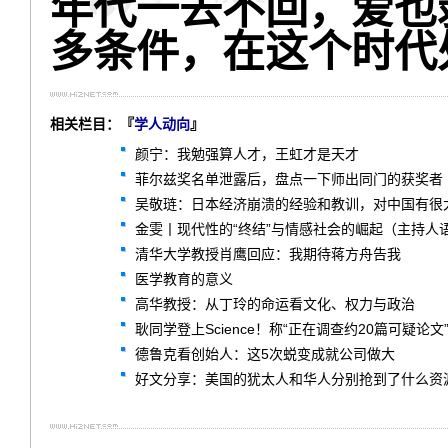
年代一去不回，爱也
多条件，在这个时代
相关栏目：『
学人动向
』
颜宁：我勉强算人才，王虹才是天才
菲尔兹奖名单泄露后，盘点一下师出同门的获奖者
吴敬琏：日本经济崩溃的经验和教训，对中国有很
金雯丨现代性的“终结”与情感社会的崛起（主持人
清华大学教授肖鹰回应：我期待蒋方舟告我
医学教育的意义
高华教授：从丁玲的命运看文化、权力与政治
耿同学登上Science！称“正在调查约20篇可疑论文
德鲁克看创始人：这5次蜕变成就公司做大
好文分享：美国的犹太人和华人分别抢到了什么资