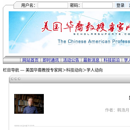
用户名：
密码：
｜
网站首页
｜
即时通讯
｜
活动公告
｜
最新消息
｜
科技前沿
｜
学
栏目导航 —
美国华裔教授专家网
＞
科技动向
＞
学人动向
作者：韩浩月 ｜ 