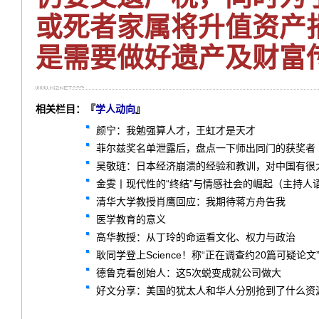
或死者家属将升值资产
是需要做好遗产及财富
相关栏目：『
学人动向
』
颜宁：我勉强算人才，王虹才是天才
菲尔兹奖名单泄露后，盘点一下师出同门的获奖者
吴敬琏：日本经济崩溃的经验和教训，对中国有很
金雯丨现代性的“终结”与情感社会的崛起（主持人
清华大学教授肖鹰回应：我期待蒋方舟告我
医学教育的意义
高华教授：从丁玲的命运看文化、权力与政治
耿同学登上Science！称“正在调查约20篇可疑论文
德鲁克看创始人：这5次蜕变成就公司做大
好文分享：美国的犹太人和华人分别抢到了什么资