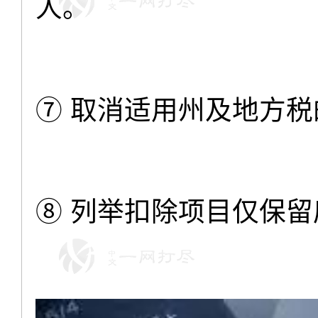
人。
⑦ 取消适用州及地方
⑧ 列举扣除项目仅保