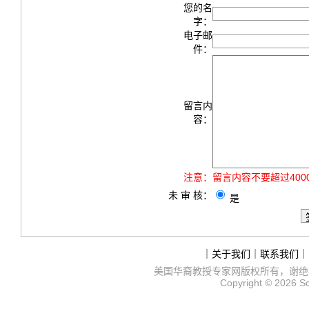
您的名
字：
电子邮
件：
留言内
容：
注意：
留言内容不要超过40
未 审 核：
是
｜
关于我们
｜
联系我们
｜
美国华裔教授专家网
版权所有，谢绝
Copyright © 2026
S