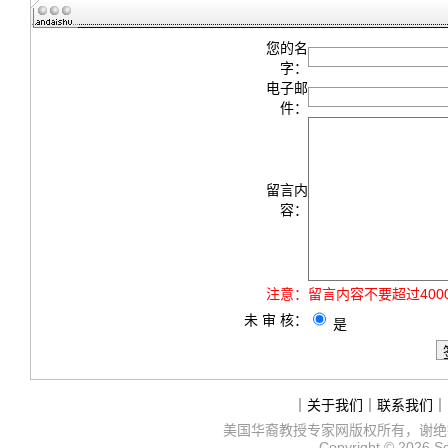
您的名
字：
电子邮
件：
留言内
容：
注意：
留言内容不要超过40
未 审 核：
是
｜
关于我们
｜
联系我们
｜
美国华裔教授专家网
版权所有，谢绝
Copyright © 2026
S