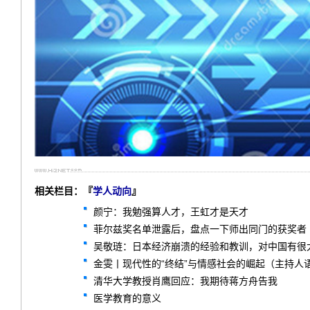
相关栏目：『
学人动向
』
颜宁：我勉强算人才，王虹才是天才
菲尔兹奖名单泄露后，盘点一下师出同门的获奖者
吴敬琏：日本经济崩溃的经验和教训，对中国有很
金雯丨现代性的“终结”与情感社会的崛起（主持人
清华大学教授肖鹰回应：我期待蒋方舟告我
医学教育的意义